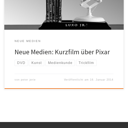
Unterrichtssequenzen z.B. im Kunstunterricht oder im Kurs
Medienkunde dienen, um z.B. den Arbeitsablauf von Idee […]
NEUE MEDIEN
Neue Medien: Kurzfilm über Pixar
DVD
Kunst
Medienkunde
Trickfilm
von
peter jerie
Veröffentlicht am
16. Januar 2014