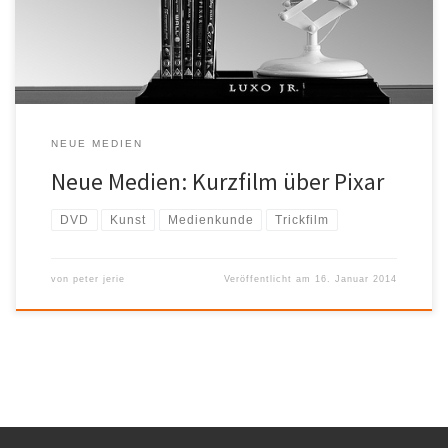
Unterrichtssequenzen z.B. im Kunstunterricht oder im Kurs
Medienkunde dienen, um z.B. den Arbeitsablauf von Idee […]
NEUE MEDIEN
Neue Medien: Kurzfilm über Pixar
DVD
Kunst
Medienkunde
Trickfilm
von
peter jerie
Veröffentlicht am
16. Januar 2014