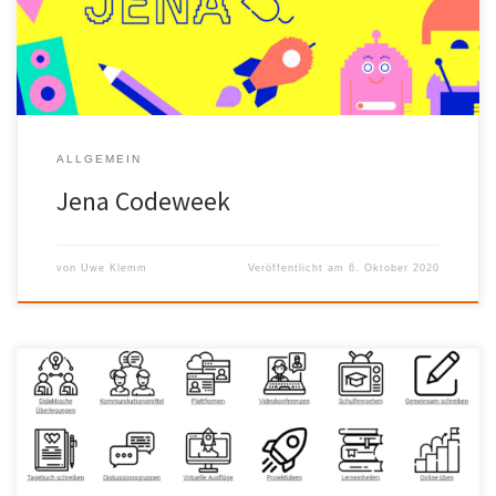
Robotik etc. befassen. Mehr Infos unter www.jena.codeweek.de
ALLGEMEIN
Jena Codeweek
von
Uwe Klemm
Veröffentlicht am
6. Oktober 2020
Es gibt inzwischen eine Vielzahl an Übersichten, mit welchen Tools
Unterricht während der Corona-Krise möglich ist. Wir empfehlen