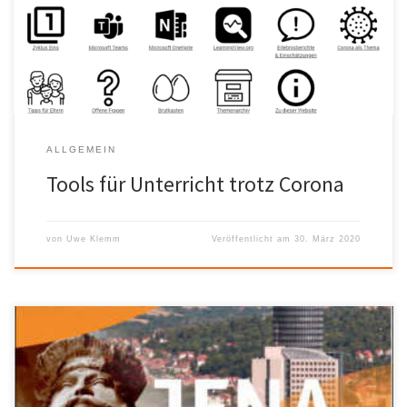
die hervorragend strukturierte Sammlung unter
lernentrotzchorona.ch. Dort werden Sie fündig!
ALLGEMEIN
Tools für Unterricht trotz Corona
von
Uwe Klemm
Veröffentlicht am
30. März 2020
Bereits seit einiger Zeit haben wir die populären Filme von Uwe
Germar über Jena und Umgebung im Verleih. Das sind folgende