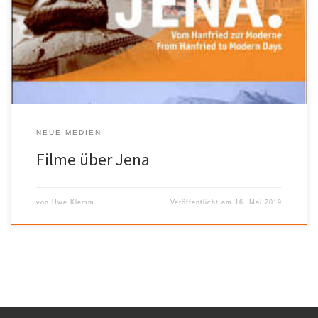
Titel: Die Filme stellen sehr sachkundig geografische, soziale und
historische Aspekte unserer Stadt vor, sie sind im Ganzen oder
auszugsweise gut im Unterricht verwendbar. Der Autor ist auch
bereit, […]
NEUE MEDIEN
Filme über Jena
von
Uwe Klemm
Veröffentlicht am
16. Mai 2019